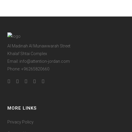
Al Madinah Al Munawwarah Street
Khalaf Shtai Complex
Email:
info@attention-jordan.com
Phone: +96265820660
MORE LINKS
Privacy Policy